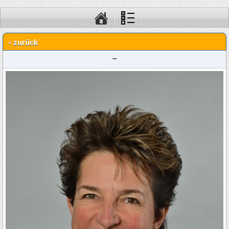
‹ zurück
–